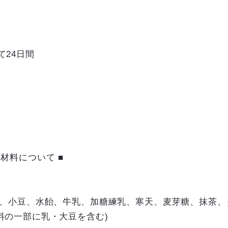
■
て24日間
材料について ■
糖、小豆、水飴、牛乳、加糖練乳、寒天、麦芽糖、抹茶、
料の一部に乳・大豆を含む)