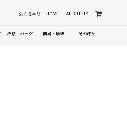
湯布院本店
HOME
ABOUT US
/
衣類・バッグ
陶器・琺瑯
そのほか