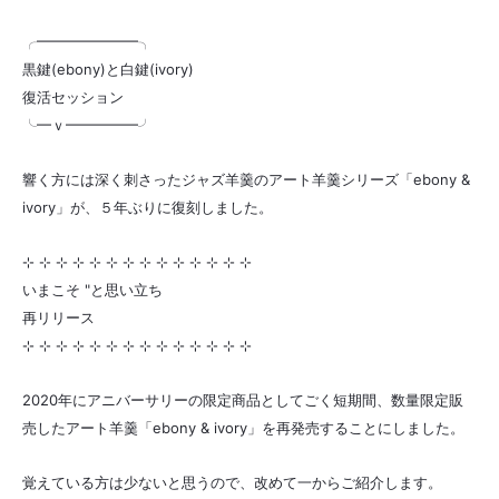
╭━━━━━━━╮
黒鍵(ebony)と白鍵(ivory)
復活セッション
╰━ｖ━━━━━╯
響く方には深く刺さったジャズ羊羹のアート羊羹シリーズ「ebony &
ivory」が、５年ぶりに復刻しました。
⊹ ⊹ ⊹ ⊹ ⊹ ⊹ ⊹ ⊹ ⊹ ⊹ ⊹ ⊹ ⊹ ⊹
いまこそ "と思い立ち
再リリース
⊹ ⊹ ⊹ ⊹ ⊹ ⊹ ⊹ ⊹ ⊹ ⊹ ⊹ ⊹ ⊹ ⊹
2020年にアニバーサリーの限定商品としてごく短期間、数量限定販
売したアート羊羹「ebony & ivory」を再発売することにしました。
覚えている方は少ないと思うので、改めて一からご紹介します。